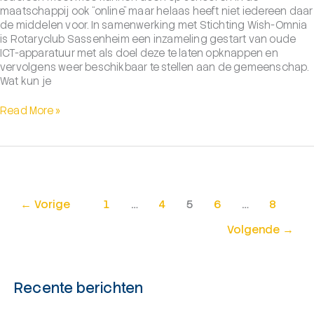
maatschappij ook “online” maar helaas heeft niet iedereen daar
de middelen voor. In samenwerking met Stichting Wish-Omnia
is Rotaryclub Sassenheim een inzameling gestart van oude
ICT-apparatuur met als doel deze te laten opknappen en
vervolgens weer beschikbaar te stellen aan de gemeenschap.
Wat kun je
Inzameling
Read More »
gestart
voor
project
“Iedereen
Online”
←
Vorige
1
…
4
5
6
…
8
Volgende
→
Recente berichten