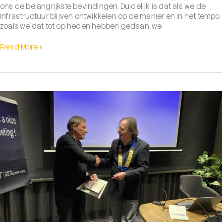
ons de belangrijkste bevindingen. Duidelijk is dat als we de
infrastructuur blijven ontwikkelen op de manier en in het tempo
zoals we dat tot op heden hebben gedaan, we
Van
Read More »
ambitie
naar
werkelijkheid