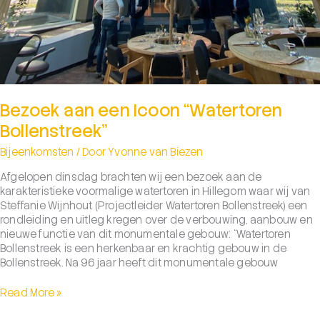
Bezoek aan een Icoon “Watertoren
Bollenstreek”
Bijeenkomsten
/ Door
Yvonne van Biezen
Afgelopen dinsdag brachten wij een bezoek aan de
karakteristieke voormalige watertoren in Hillegom waar wij van
Steffanie Wijnhout (Projectleider Watertoren Bollenstreek) een
rondleiding en uitleg kregen over de verbouwing, aanbouw en
nieuwe functie van dit monumentale gebouw: “Watertoren
Bollenstreek is een herkenbaar en krachtig gebouw in de
Bollenstreek. Na 96 jaar heeft dit monumentale gebouw
Bezoek
Read More »
aan