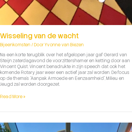
Wisseling van de wacht
Bijeenkomsten
/ Door
Yvonne van Biezen
Na een korte terugblik over het afgelopen jaar gaf Gerard van
Steijn zaterdagavond de voorzittershamer en ketting door aan
Vincent Quist. Vincent benadrukte in zijn speech dat ook het
komende Rotary jaar weer een actief jaar zal worden. De focus
op de thema’s “Aanpak Armoede en Eenzaamheid”, Milieu en
Jeugd zal worden doorgezet.
Wisseling
Read More »
van
de
wacht