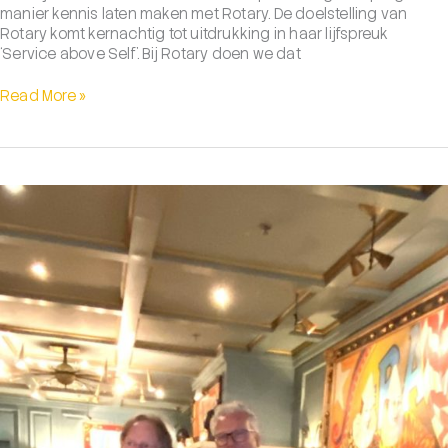
manier kennis laten maken met Rotary. De doelstelling van
Rotary komt kernachtig tot uitdrukking in haar lijfspreuk
‘Service above Self’. Bij Rotary doen we dat
Open
Read More »
Clubavond
14
november