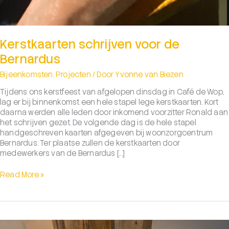
Kerstkaarten schrijven voor de
Bernardus
Bijeenkomsten
,
Projecten
/ Door
Yvonne van Biezen
Tijdens ons kerstfeest van afgelopen dinsdag in Café de Wop,
lag er bij binnenkomst een hele stapel lege kerstkaarten. Kort
daarna werden alle leden door inkomend voorzitter Ronald aan
het schrijven gezet. De volgende dag is de hele stapel
handgeschreven kaarten afgegeven bij woonzorgcentrum
Bernardus. Ter plaatse zullen de kerstkaarten door
medewerkers van de Bernardus […]
Kerstkaarten
Read More »
schrijven
voor
de
Bernardus