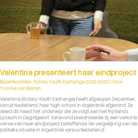
Valentina presenteert haar eindproject
Bijeenkomsten
,
Rotary Youth Exchange 2022-2023
/ Door
Yvonne van Biezen
Valentina (Rotary-Youth Exchange) heeft afgelopen December,
vanuit Nederland, haar high school in Argentinië afgerond. Ze
deed dit naast het onderwijs die ze volgt aan het Rijnlands
Lyceum in Oegstgeest. Vanavond presenteerde zij een verkorte
versie van haar eindproject betreffende “de vergelijking van de
politieke situatie in Argentinië versus Nederland”.