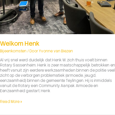
Welkom Henk
Bijeenkomsten
/ Door
Yvonne van Biezen
Al vrij snel werd duidelijk dat Henk W. zich thuis voelt binnen
Rotary Sassenheim. Henk is zeer maatschappelijk betrokken e
heeft vanuit zijn eerdere werkzaamheden binnen de politie veel
zicht op de verborgen problematiek (armoede, jeugd,
eenzaamheid) binnen de gemeente Teylingen. Hij is inmiddels
vanuit de Rotary een Community Aanpak Armoede en
Eenzaamheid gestart. Henk
Welkom
Read More »
Henk