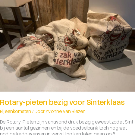
Rotary-pieten bezig voor Sinterklaas
Bijeenkomsten
/ Door
Yvonne van Biezen
De Rotary-Pieten zijn vanavond druk bezig geweest zodat Sint
bij een aantal gezinnen en bij de voedselbank toch nog wat
nodige kado-wensen in vervulling kan laten gaan op 5