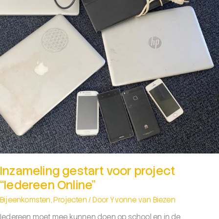
Inzameling gestart voor project
“Iedereen Online”
Bijeenkomsten
,
Projecten
/ Door
Yvonne van Biezen
Iedereen moet mee kunnen doen op school en in de